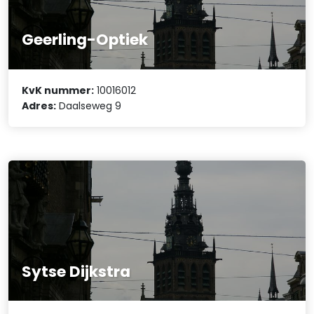
Geerling-Optiek
KvK nummer:
10016012
Adres:
Daalseweg 9
Sytse Dijkstra