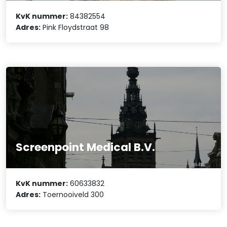
KvK nummer:
84382554
Adres:
Pink Floydstraat 98
Screenpoint Medical B.V.
KvK nummer:
60633832
Adres:
Toernooiveld 300