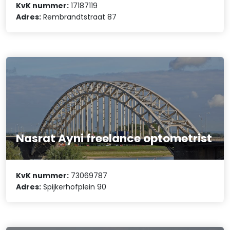
KvK nummer:
17187119
Adres:
Rembrandtstraat 87
Nasrat Ayni freelance optometrist
KvK nummer:
73069787
Adres:
Spijkerhofplein 90