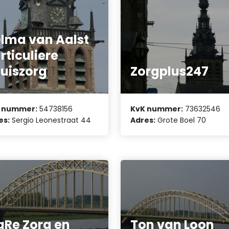
lma van Aalst
rticuliere
uiszorg
Zorgplus247
 nummer:
54738156
KvK nummer:
73632546
es:
Sergio Leonestraat 44
Adres:
Grote Boel 70
Re Zorg en
Ton van Loon