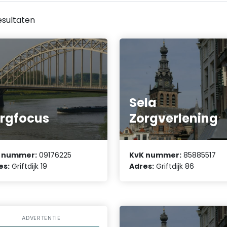
esultaten
Sela
rgfocus
Zorgverlening
 nummer:
09176225
KvK nummer:
85885517
es:
Griftdijk 19
Adres:
Griftdijk 86
ADVERTENTIE