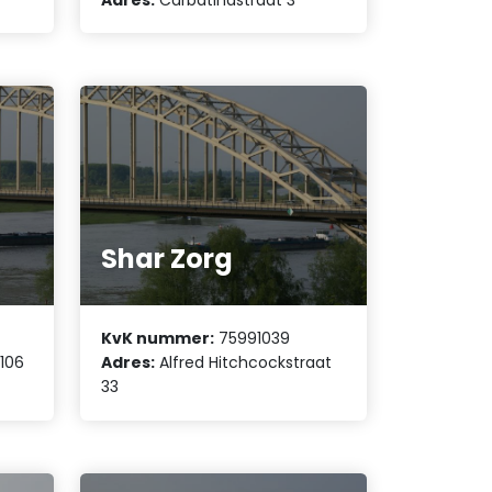
Shar Zorg
KvK nummer:
75991039
106
Adres:
Alfred Hitchcockstraat
33