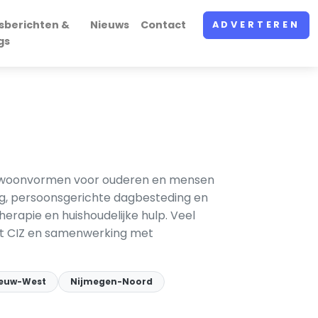
sberichten &
Nieuws
Contact
ADVERTEREN
gs
ge woonvormen voor ouderen en mensen
rg, persoonsgerichte dagbesteding en
herapie en huishoudelijke hulp. Veel
het CIZ en samenwerking met
euw-West
Nijmegen-Noord