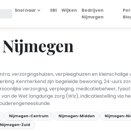
Snel naar
SBI
Wijken
Bedrijven
Per
Nijmegen
Blo
 Nijmegen
ra, verzorgingshuizen, verpleeghuizen en kleinschali
perking. Kenmerkend zijn begeleide bewoning, 24-uurs zo
rsoonlijke verzorging, verpleging, medicatiebeheer, fysiot
van de Wet langdurige zorg (Wlz), indicatiestelling via 
t ouderengeneeskunde.
Nijmegen-Centrum
Nijmegen-Midden
Nijmegen-Ni
Nijmegen-Zuid