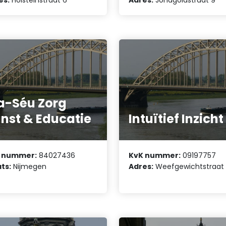
a-Séu Zorg
nst & Educatie
Intuïtief Inzicht
 nummer:
84027436
KvK nummer:
09197757
ts:
Nijmegen
Adres:
Weefgewichtstraat 