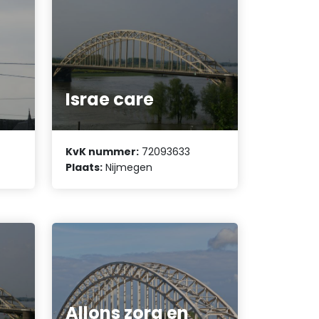
Israe care
KvK nummer:
72093633
Plaats:
Nijmegen
Allons zorg en