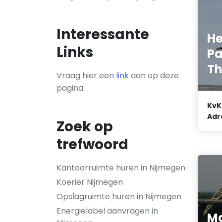
Interessante
He
Links
Pa
Th
Vraag hier een
link
aan op deze
pagina.
KvK
Adr
Zoek op
trefwoord
Kantoorruimte huren in Nijmegen
Koerier Nijmegen
Opslagruimte huren in Nijmegen
Energielabel aanvragen in
Ma