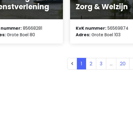
enstverlening
Zorg & Welzijn
 nummer:
85668281
KvK nummer:
56569874
es:
Grote Boel 80
Adres:
Grote Boel 103
1
2
3
...
20