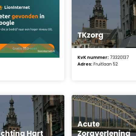
TKzorg
KvK nummer:
73320137
Adres:
Fruitlaan 52
Acute
ichting Hart
Zorgverlening