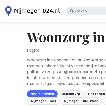
Zoek
op
bedrijfsnaam
of
Woonzorg in
KvK
nummer
Pagina 1
Woonzorg in Nijmegen omvat woonzorgcent
met een lichamelijke of verstandelijke be
palliatieve zorg. Gangbare diensten zijn pe
locaties werken met zorgplannen op basis 
mantelzorgers, psychologen en specialis
Heel Nijmegen
Dukenburg
Lindenholt
Nijmegen-Oost
Nijmegen-Oud-West