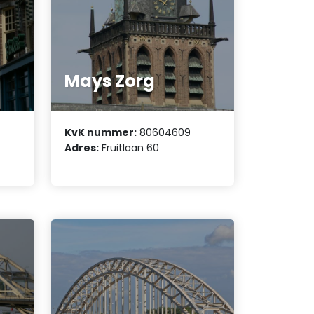
Mays Zorg
KvK nummer:
80604609
Adres:
Fruitlaan 60