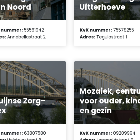
n Noord
Uitterhoeve
 nummer:
55561942
KvK nummer:
75578255
es:
Annabellastraat 2
Adres:
Tegulastraat 1
Mozaiek, cent
uijnse Zorg-
voor ouder, kin
ex
en gezin
 nummer:
63807580
KvK nummer:
09209994
es:
Holsteinstraat 6
Adres:
Jonagoldstraat 9