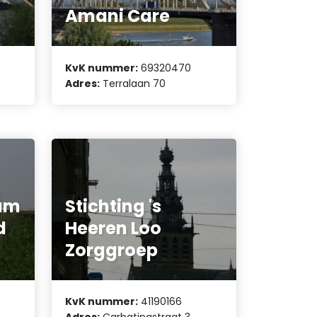
Amani Care
KvK nummer:
69320470
Adres:
Terralaan 70
rum
Stichting 's
d
Heeren Loo
Zorggroep
KvK nummer:
41190166
Adres:
Carbatinastraat 3