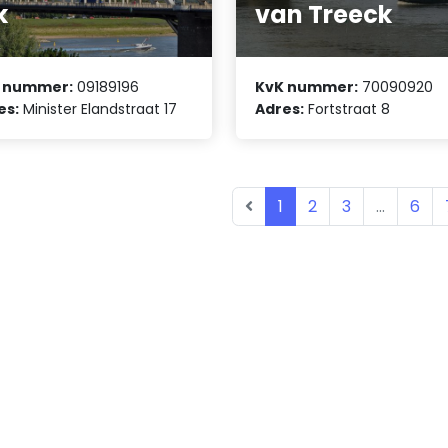
k
van Treeck
 nummer:
09189196
KvK nummer:
70090920
es:
Minister Elandstraat 17
Adres:
Fortstraat 8
1
2
3
...
6