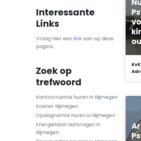
Nu
Interessante
Ps
vo
Links
ki
Vraag hier een
link
aan op deze
ou
pagina.
KvK
Zoek op
Adr
trefwoord
Kantoorruimte huren in Nijmegen
Koerier Nijmegen
Opslagruimte huren in Nijmegen
Ar
Energielabel aanvragen in
Nijmegen
Ps