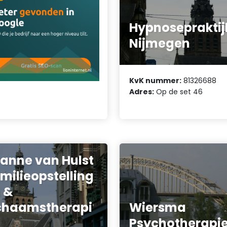
Hypnosepraktij
Nijmegen
KvK nummer:
81326688
Adres:
Op de set 46
anne van Hulst
milieopstelling
 &
chaamstherapi
Wiersma
Psychotherapi