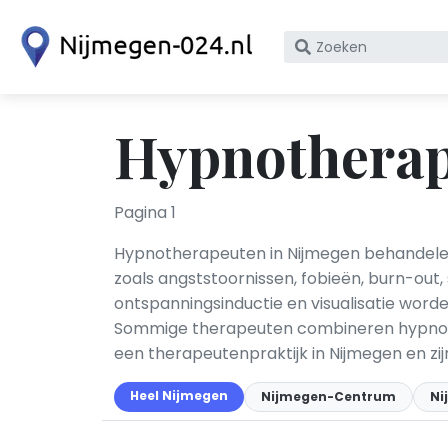
Zoek
op
bedrijfsnaam
of
Hypnotherap
KvK
nummer
Pagina 1
Hypnotherapeuten in Nijmegen behandelen
zoals angststoornissen, fobieën, burn-out
ontspanningsinductie en visualisatie word
Sommige therapeuten combineren hypnothe
een therapeutenpraktijk in Nijmegen en zi
Heel Nijmegen
Nijmegen-Centrum
Ni