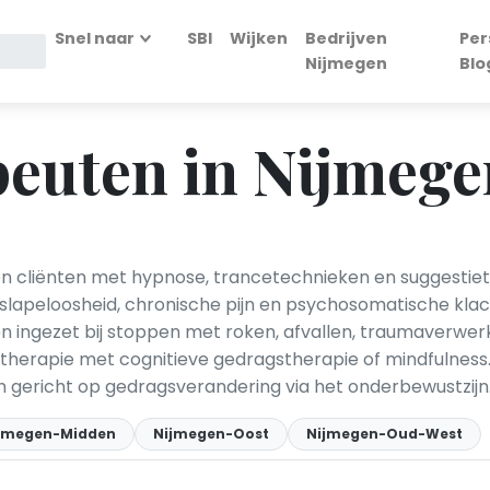
Snel naar
SBI
Wijken
Bedrijven
Per
Nijmegen
Blo
euten in Nijmege
 cliënten met hypnose, trancetechnieken en suggestiet
, slapeloosheid, chronische pijn en psychosomatische klac
en ingezet bij stoppen met roken, afvallen, traumaverwer
rapie met cognitieve gedragstherapie of mindfulness. D
jn gericht op gedragsverandering via het onderbewustzijn
jmegen-Midden
Nijmegen-Oost
Nijmegen-Oud-West