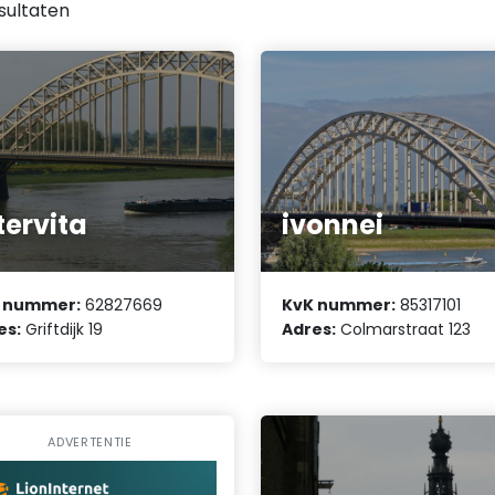
sultaten
tervita
ivonnei
 nummer:
62827669
KvK nummer:
85317101
es:
Griftdijk 19
Adres:
Colmarstraat 123
ADVERTENTIE