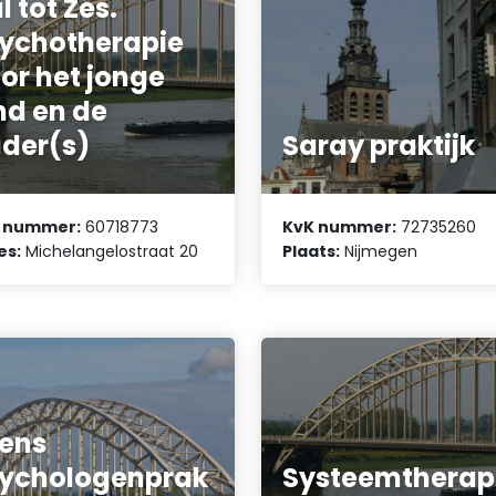
l tot Zes.
ychotherapie
or het jonge
nd en de
der(s)
Saray praktijk
 nummer:
60718773
KvK nummer:
72735260
es:
Michelangelostraat 20
Plaats:
Nijmegen
ens
ychologenprak
Systeemtherap