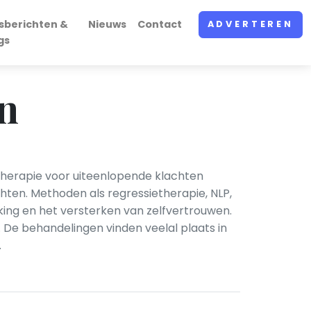
sberichten &
Nieuws
Contact
ADVERTEREN
gs
n
herapie voor uiteenlopende klachten
hten. Methoden als regressietherapie, NLP,
king en het versterken van zelfvertrouwen.
e behandelingen vinden veelal plaats in
.