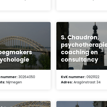
S. Chaudron,
psychotherapie
loegmakers
coaching en
ychologie
consultancy
 nummer:
30264050
KvK nummer:
09211122
ts:
Nijmegen
Adres:
Aragónstraat 34