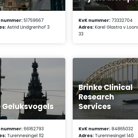
 nummer:
51759667
KvK nummer:
73332704
es:
Astrid Lindgrenhof 3
Adres:
Karel Glastra v Loon
33
Brinke Clinical
Research
 Geluksvogels
Services
 nummer:
66162793
KvK nummer:
84865032
es:
Turennesingel 112
Adres:
Turennesingel 140