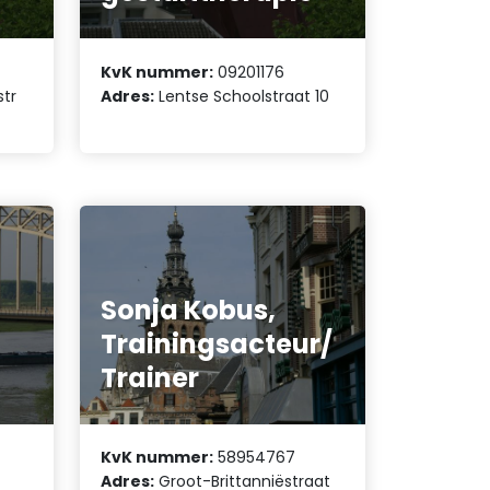
KvK nummer:
09201176
str
Adres:
Lentse Schoolstraat 10
Sonja Kobus,
Trainingsacteur/
Trainer
KvK nummer:
58954767
Adres:
Groot-Brittanniëstraat