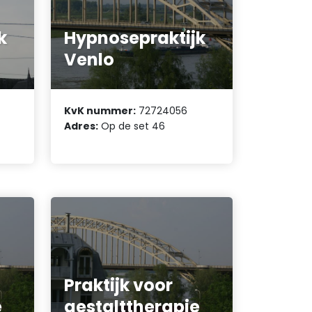
k
Hypnosepraktijk
Venlo
KvK nummer:
72724056
Adres:
Op de set 46
Praktijk voor
e
gestalttherapie