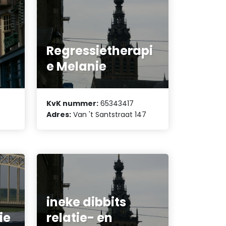
Regressietherapi
e Melanie
KvK nummer:
65343417
Adres:
Van 't Santstraat 147
ineke dibbits
ie
relatie- en