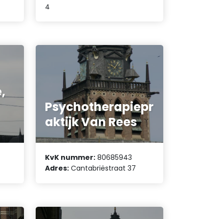
4
,
Psychotherapiepr
aktijk Van Rees
KvK nummer:
80685943
Adres:
Cantabriëstraat 37