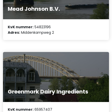
Mead Johnson B.V.
KvK nummer:
54823196
Adres:
Middenkampweg 2
Greenmark Dairy Ingredients
KvK nummer:
65957407