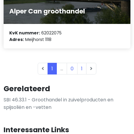
Alper Can groothandel
KvK nummer:
62022075
Adres:
Meijhorst 1118
1
...
0
1
Gerelateerd
SBI 46.33.1 - Groothandel in zuivelproducten en
spijsoliën en -vetten
Interessante Links