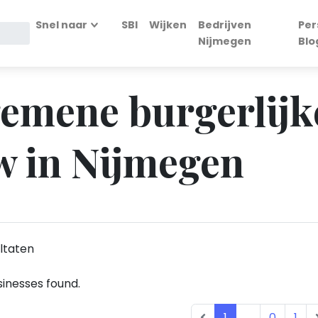
Snel naar
SBI
Wijken
Bedrijven
Per
Nijmegen
Blo
lgemene burgerlijk
uw in Nijmegen
ltaten
inesses found.
1
...
0
1