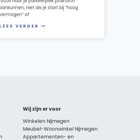
route naar je parkeerplek praktisch
aankunnen, niet als je start bij “hoog
vermogen” of
LEES VERDER
Wij zijn er voor
Winkelen Nijmegen
Meubel-Woonwinkel Nijmegen
n
Appartementen- en