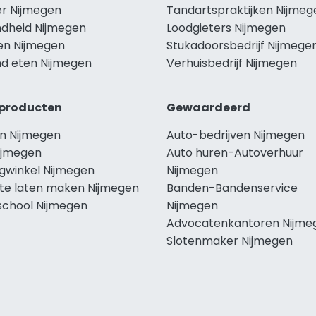
r Nijmegen
Tandartspraktijken Nijmeg
dheid Nijmegen
Loodgieters Nijmegen
len Nijmegen
Stukadoorsbedrijf Nijmege
d eten Nijmegen
Verhuisbedrijf Nijmegen
producten
Gewaardeerd
n Nijmegen
Auto-bedrijven Nijmegen
ijmegen
Auto huren-Autoverhuur
ngwinkel Nijmegen
Nijmegen
te laten maken Nijmegen
Banden-Bandenservice
school Nijmegen
Nijmegen
Advocatenkantoren Nijme
Slotenmaker Nijmegen