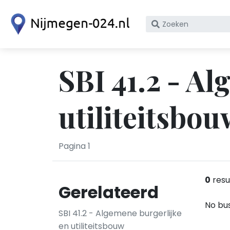
Zoek
op
bedrijfsnaam
of
SBI 41.2 - A
KvK
nummer
utiliteitsbo
Pagina 1
0
resu
Gerelateerd
No bus
SBI 41.2 - Algemene burgerlijke
en utiliteitsbouw