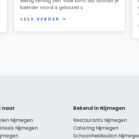
weinig vervolg zien. Vaak komt dat doordat je
kalender vooral is gebouwd o
LEES VERDER
t naar
Bekend in Nijmegen
olen Nijmegen
Restaurants Nijmegen
inkels Nijmegen
Catering Nijmegen
Nijmegen
Schoonheidssalon Nijmege