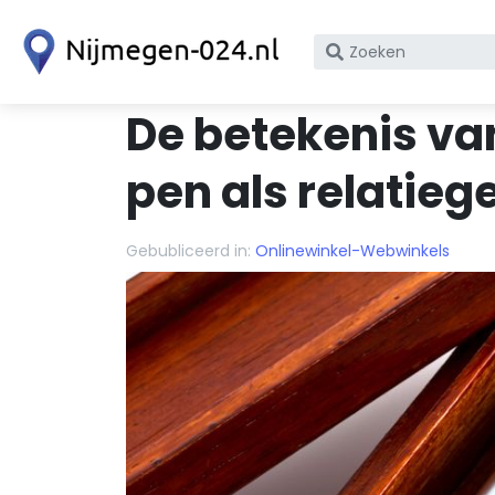
Zoek
op
bedrijfsnaam
De betekenis va
of
KvK
pen als relatie
nummer
Gebubliceerd in:
Onlinewinkel-Webwinkels