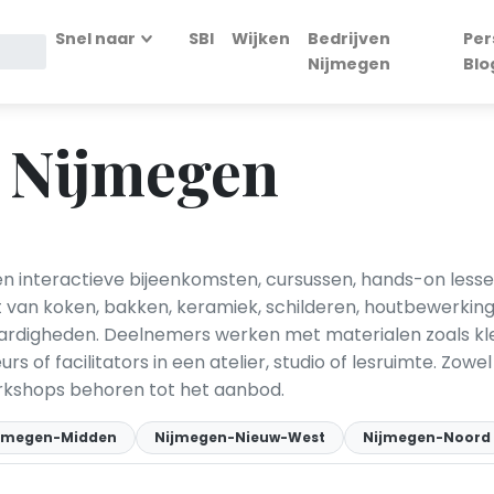
Snel naar
SBI
Wijken
Bedrijven
Per
Nijmegen
Blo
 Nijmegen
 interactieve bijeenkomsten, cursussen, hands-on lessen 
 van koken, bakken, keramiek, schilderen, houtbewerking, 
rdigheden. Deelnemers werken met materialen zoals klei,
rs of facilitators in een atelier, studio of lesruimte. Zo
rkshops behoren tot het aanbod.
jmegen-Midden
Nijmegen-Nieuw-West
Nijmegen-Noord