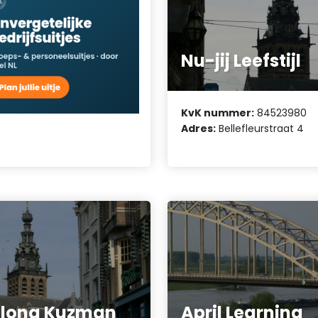
Nu-jij Leefstijl
KvK nummer:
84523980
Adres:
Bellefleurstraat 4
olona Kuzman
April Learning