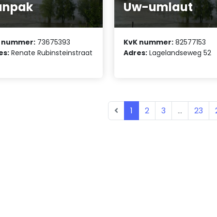
anpak
Uw-umlaut
 nummer:
73675393
KvK nummer:
82577153
es:
Renate Rubinsteinstraat
Adres:
Lagelandseweg 52
1
2
3
...
23