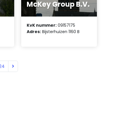
McKey Group B.V.
KvK nummer:
09157175
Adres:
Bijsterhuizen 1160 B
24