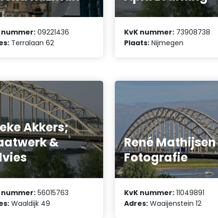
 nummer:
09221436
KvK nummer:
73908738
es:
Terralaan 62
Plaats:
Nijmegen
eke Akkers;
aatwerk &
René Mathijsen
vies
Fotografie
 nummer:
56015763
KvK nummer:
11049891
es:
Waaldijk 49
Adres:
Waaijenstein 12