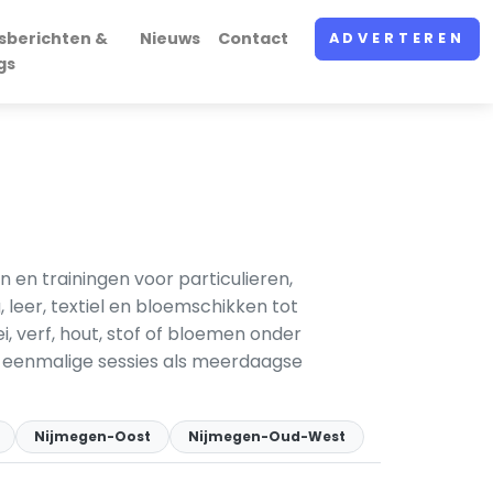
sberichten &
Nieuws
Contact
ADVERTEREN
gs
en trainingen voor particulieren,
leer, textiel en bloemschikken tot
 verf, hout, stof of bloemen onder
wel eenmalige sessies als meerdaagse
Nijmegen-Oost
Nijmegen-Oud-West