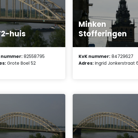
Minken
2-huis
Stofferingen
 nummer:
82558795
KvK nummer:
84729627
es:
Grote Boel 52
Adres:
Ingrid Jonkerstraat 