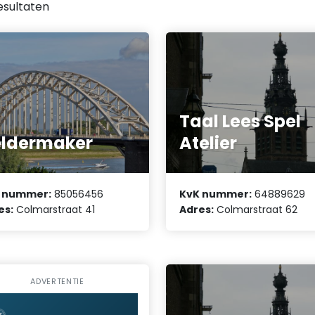
esultaten
Taal Lees Spel
ldermaker
Atelier
 nummer:
85056456
KvK nummer:
64889629
es:
Colmarstraat 41
Adres:
Colmarstraat 62
ADVERTENTIE