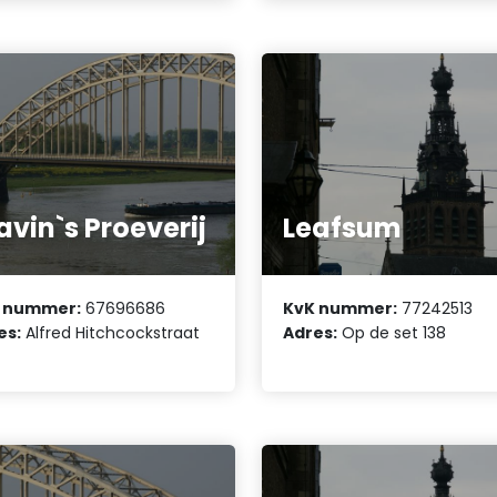
avin`s Proeverij
Leafsum
 nummer:
67696686
KvK nummer:
77242513
es:
Alfred Hitchcockstraat
Adres:
Op de set 138