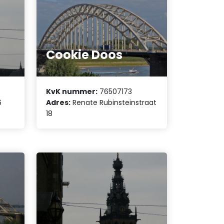
Cookie Doos
KvK nummer:
76507173
6
Adres:
Renate Rubinsteinstraat
18