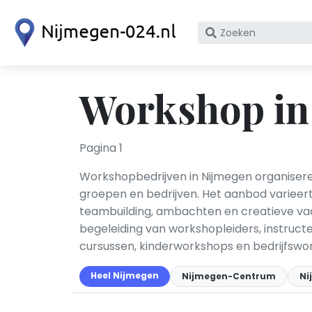
Zoek
op
bedrijfsnaam
of
Workshop in
KvK
nummer
Pagina 1
Workshopbedrijven in Nijmegen organiseren
groepen en bedrijven. Het aanbod varieert
teambuilding, ambachten en creatieve vaa
begeleiding van workshopleiders, instructeu
cursussen, kinderworkshops en bedrijfswo
Heel Nijmegen
Nijmegen-Centrum
Ni