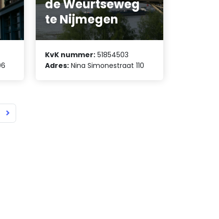
de Weurtseweg
te Nijmegen
KvK nummer:
51854503
96
Adres:
Nina Simonestraat 110