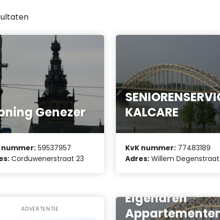
ultaten
SENIORENSERVI
ning Genezer
KALCARE
 nummer:
59537957
KvK nummer:
77483189
es:
Corduwenerstraat 23
Adres:
Willem Degenstraat
Vereniging van
Eigenaren
ADVERTENTIE
Appartemente