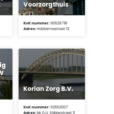
k
Voorzorgthuis
KvK nummer:
60526718
7
Adres:
Hobbemastraat 13
ig
GW
Korian Zorg B.V.
KvK nummer:
62552007
Adres:
Mr D.U. Stikkerstraat 11