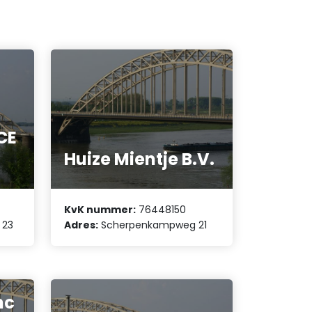
CE
Huize Mientje B.V.
KvK nummer:
76448150
 23
Adres:
Scherpenkampweg 21
nc