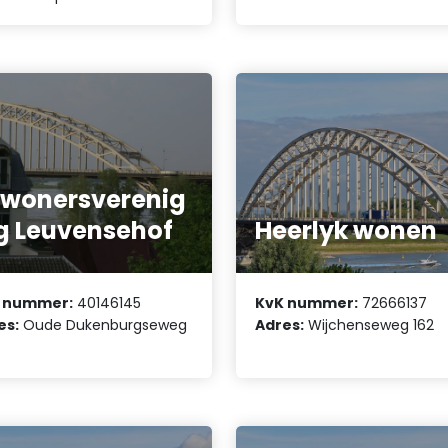
wonersverenig
g Leuvensehof
Heerlyk wonen
 nummer:
40146145
KvK nummer:
72666137
es:
Oude Dukenburgseweg
Adres:
Wijchenseweg 162