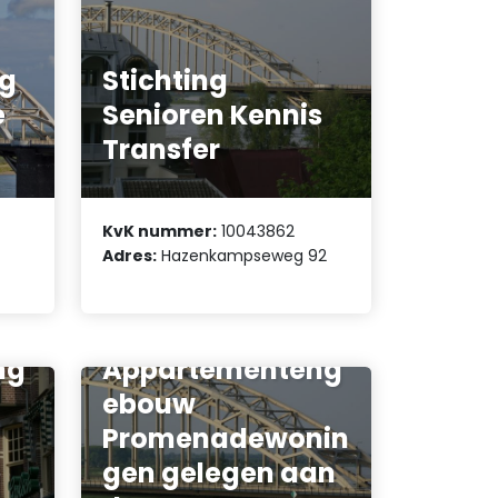
ng
Stichting
e
Senioren Kennis
Transfer
KvK nummer:
10043862
Adres:
Hazenkampseweg 92
Vereniging van
Eigenaars
ng
Appartementeng
ebouw
Promenadewonin
e
gen gelegen aan