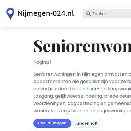
Zoek
op
bedrijfsnaam
of
Seniorenwon
KvK
nummer
Pagina 1
Seniorenwoningen in Nijmegen omvatten a
appartementen die geschikt zijn voor zelf
en verhuurders bieden huur- en koopwoning
toegang, gelijkvloerse indeling, brede deu
voorzieningen, dagbesteding en gemeensch
wonen, verzorgd wonen en hofjeswoningen
Heel Nijmegen
Lindenholt