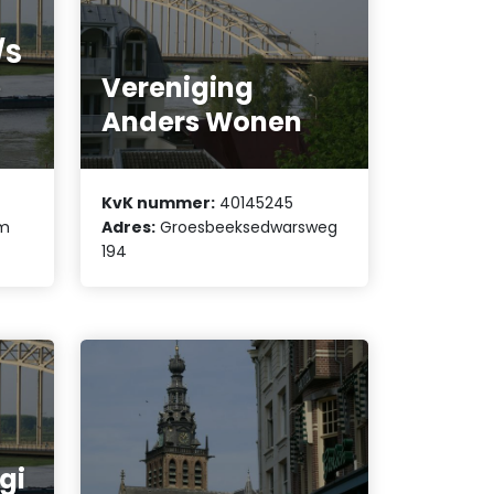
/S
e
Vereniging
Anders Wonen
KvK nummer:
40145245
/m
Adres:
Groesbeeksedwarsweg
194
gi