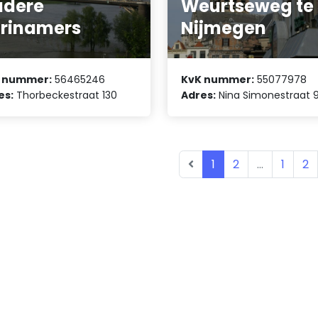
udere
Weurtseweg te
rinamers
Nijmegen
 nummer:
56465246
KvK nummer:
55077978
es:
Thorbeckestraat 130
Adres:
Nina Simonestraat 
1
2
...
1
2