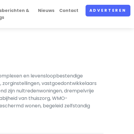
sberichten &
Nieuws
Contact
ADVERTEREN
gs
complexen en levensloopbestendige
 zorginstellingen, vastgoedontwikkelaars
nd zijn nultredenwoningen, drempelvrije
Nabijheid van thuiszorg, WMO-
beschermd wonen, begeleid zelfstandig