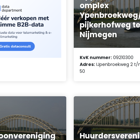
omplex
Ypenbroekweg
pijkerhofweg t
Nijmegen
KvK nummer:
09210300
Adres:
IJpenbroekweg 2 t
50
onvereniging
Huurdersvereni