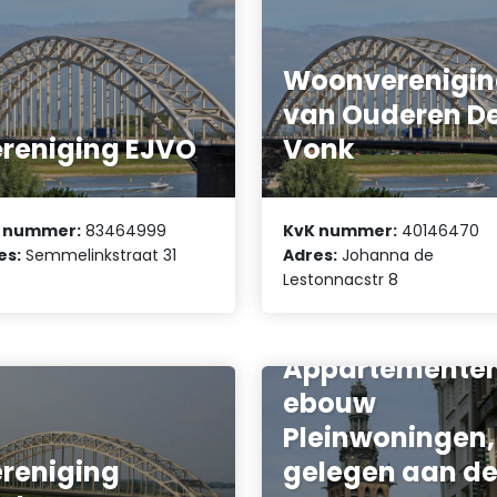
Woonverenigi
van Ouderen D
reniging EJVO
Vonk
 nummer:
83464999
KvK nummer:
40146470
es:
Semmelinkstraat 31
Adres:
Johanna de
Lestonnacstr 8
Vereniging van
Eigenaars
Appartemente
ebouw
Pleinwoningen,
reniging
gelegen aan d