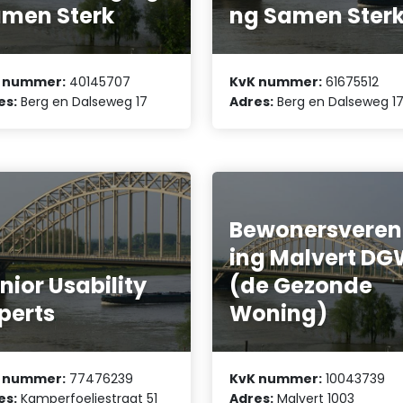
men Sterk
ng Samen Ster
 nummer:
40145707
KvK nummer:
61675512
es:
Berg en Dalseweg 17
Adres:
Berg en Dalseweg 1
Bewonersveren
ing Malvert D
nior Usability
(de Gezonde
perts
Woning)
 nummer:
77476239
KvK nummer:
10043739
es:
Kamperfoeliestraat 51
Adres:
Malvert 1003