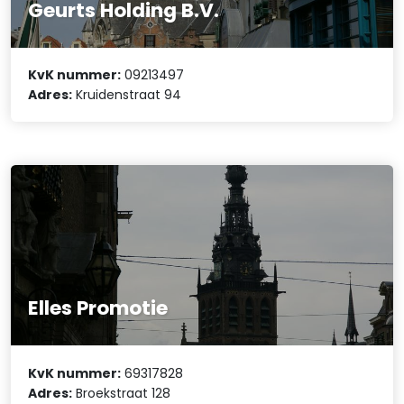
Geurts Holding B.V.
KvK nummer:
09213497
Adres:
Kruidenstraat 94
Elles Promotie
KvK nummer:
69317828
Adres:
Broekstraat 128