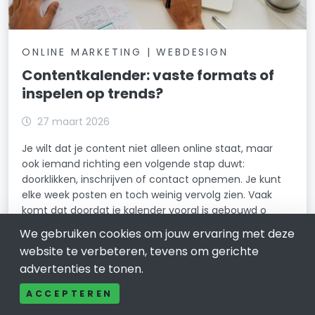
ONLINE MARKETING | WEBDESIGN
Contentkalender: vaste formats of
inspelen op trends?
27 maart 2026
Je wilt dat je content niet alleen online staat, maar
ook iemand richting een volgende stap duwt:
doorklikken, inschrijven of contact opnemen. Je kunt
elke week posten en toch weinig vervolg zien. Vaak
komt dat doordat je kalender vooral is gebouwd o
We gebruiken cookies om jouw ervaring met deze
LEES VERDER
website te verbeteren, tevens om gerichte
advertenties te tonen.
ACCEPTEREN