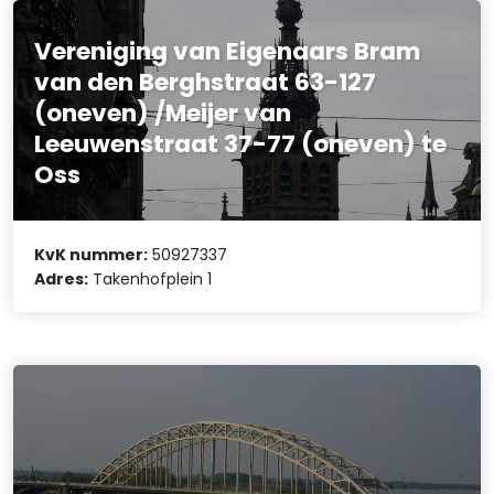
Vereniging van Eigenaars Bram
van den Berghstraat 63-127
(oneven) /Meijer van
Leeuwenstraat 37-77 (oneven) te
Oss
KvK nummer:
50927337
Adres:
Takenhofplein 1