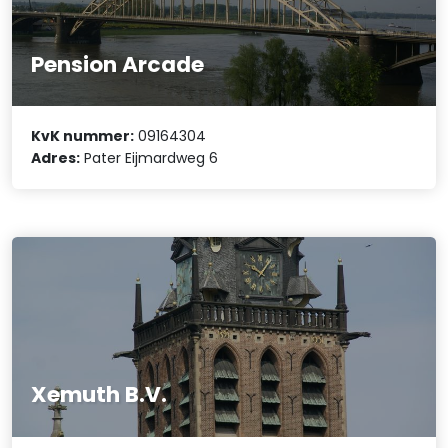
Pension Arcade
KvK nummer:
09164304
Adres:
Pater Eijmardweg 6
Xemuth B.V.