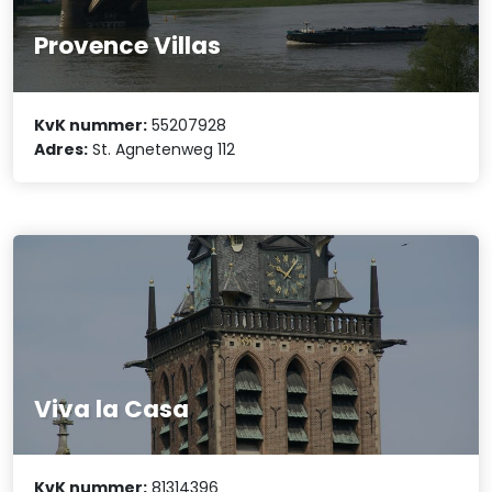
Provence Villas
KvK nummer:
55207928
Adres:
St. Agnetenweg 112
Viva la Casa
KvK nummer:
81314396