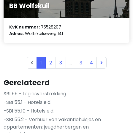
BB Wolfskuil
KvK nummer:
75528207
Adres:
Wolfskuilseweg 141
1
2
3
...
3
4
Gerelateerd
SBI 55 - Logiesverstrekking
-SBI 55.1 - Hotels e.d.
-SBI 55.10 - Hotels e.d.
-SBI 55.2 - Verhuur van vakantiehuisjes en
appartementen; jeugdherbergen en