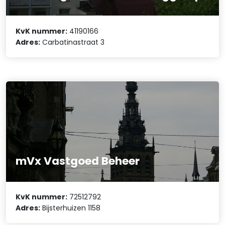
KvK nummer:
41190166
Adres:
Carbatinastraat 3
mVx Vastgoed Beheer
KvK nummer:
72512792
Adres:
Bijsterhuizen 1158