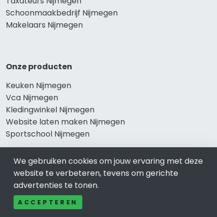
Taxateurs Nijmegen
Schoonmaakbedrijf Nijmegen
Makelaars Nijmegen
Onze producten
Keuken Nijmegen
Vca Nijmegen
Kledingwinkel Nijmegen
Website laten maken Nijmegen
Sportschool Nijmegen
We gebruiken cookies om jouw ervaring met deze
website te verbeteren, tevens om gerichte
Gewaardeerd
advertenties te tonen.
Auto-bedrijven Nijmegen
ACCEPTEREN
Auto huren-Autoverhuur Nijmegen