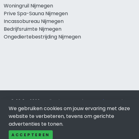
Woningruil Nijmegen
Prive Spa-Sauna Nijmegen
Incassobureau Nijmegen
Bedrijfsruimte Nijmegen
Ongediertebestrijding Nijmegen
© 2019 - 2026 Realisatie en SEO door
SEO-bureau
Lion
We gebruiken cookies om jouw ervaring met deze
Internet. Betaal alleen voor bewezen resultaten?
SEO
optimalisatie No Cure No Pay
.
Nijmegen
is onderdeel van
website te verbeteren, tevens om gerichte
Lion Internet.
advertenties te tonen.
Beeldcredits
ACCEPTEREN