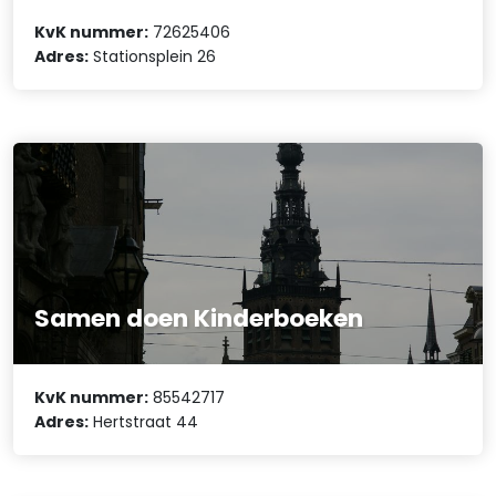
KvK nummer:
72625406
Adres:
Stationsplein 26
Samen doen Kinderboeken
KvK nummer:
85542717
Adres:
Hertstraat 44