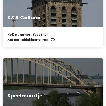
K&A Calluna
KvK nummer:
85553727
Adres:
Heidebloemstraat 79
Speelmuurtje