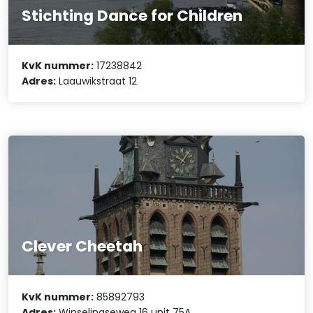
Stichting Dance for Children
KvK nummer:
17238842
Adres:
Laauwikstraat 12
Clever Cheetah
KvK nummer:
85892793
Adres:
Winselingseweg 16 unit 75A