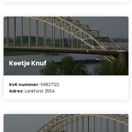
Keetje Knuf
KvK nummer:
59827122
Adres:
Lankforst 2554