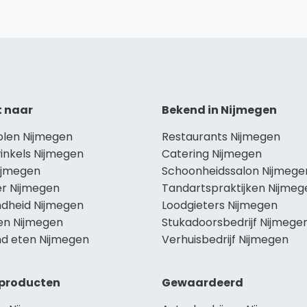
t naar
Bekend in Nijmegen
olen Nijmegen
Restaurants Nijmegen
inkels Nijmegen
Catering Nijmegen
Nijmegen
Schoonheidssalon Nijmege
r Nijmegen
Tandartspraktijken Nijmeg
dheid Nijmegen
Loodgieters Nijmegen
len Nijmegen
Stukadoorsbedrijf Nijmege
d eten Nijmegen
Verhuisbedrijf Nijmegen
producten
Gewaardeerd