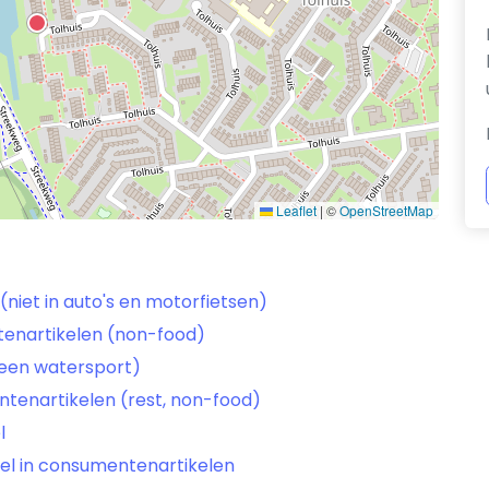
Leaflet
|
©
OpenStreetMap
niet in auto's en motorfietsen)
tenartikelen (non-food)
geen watersport)
tenartikelen (rest, non-food)
l
el in consumentenartikelen