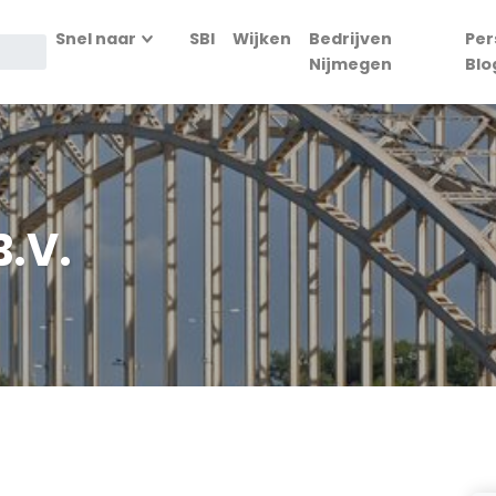
Snel naar
SBI
Wijken
Bedrijven
Per
Nijmegen
Blo
B.V.