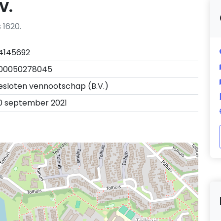
V.
 1620.
4145692
00050278045
esloten vennootschap (B.V.)
0 september 2021