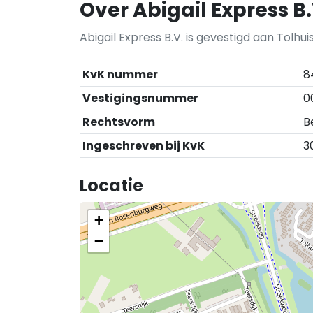
Over Abigail Express B.
Abigail Express B.V. is gevestigd aan Tolhuis
KvK nummer
8
Vestigingsnummer
0
Rechtsvorm
B
Ingeschreven bij KvK
3
Locatie
+
−