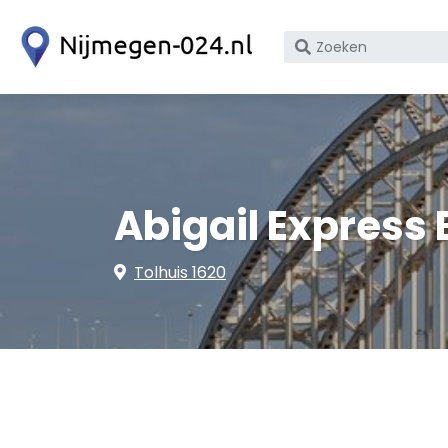
Zoek
op
bedrijfsnaam
of
KvK
nummer
Abigail Express 
Tolhuis 1620